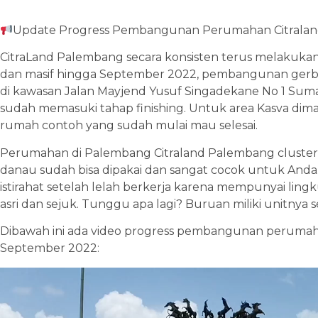
Update Progress Pembangunan Perumahan Citrala
CitraLand Palembang secara konsisten terus melakuka
dan masif hingga September 2022, pembangunan gerba
di kawasan Jalan Mayjend Yusuf Singadekane No 1 Sum
sudah memasuki tahap finishing. Untuk area Kasva dim
rumah contoh yang sudah mulai mau selesai.
Perumahan di Palembang Citraland Palembang cluster 
danau sudah bisa dipakai dan sangat cocok untuk Anda.
istirahat setelah lelah berkerja karena mempunyai li
asri dan sejuk. Tunggu apa lagi? Buruan miliki unitnya
Dibawah ini ada video progress pembangunan perumah
September 2022:
Pemutar
Video