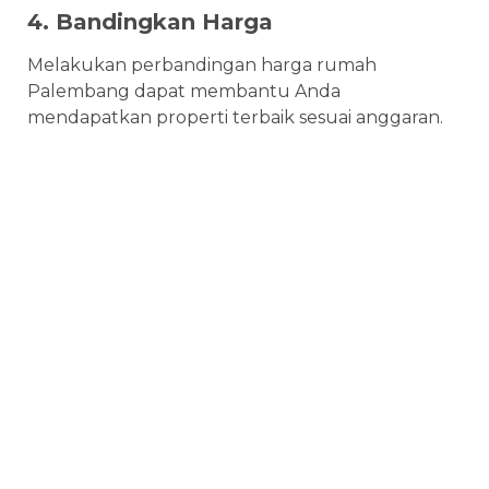
4. Bandingkan Harga
Melakukan perbandingan harga rumah
Palembang dapat membantu Anda
mendapatkan properti terbaik sesuai anggaran.
Saatnya Miliki Rumah Impian Anda
Sekarang!
Jika Anda sedang mencari perumahan elit di
Palembang dengan lingkungan nyaman, desain
modern, serta nilai investasi tinggi, CitraLand
Palembang Musi Dua adalah pilihan yang tepat.
Apalagi dengan
promo Ramadan Bagi-Bagi
THR Puluhan Juta
, kesempatan ini benar-benar
sayang untuk dilewatkan. Anda bisa
mendapatkan berbagai keuntungan seperti
subsidi biaya KPR, free SHM, free AC setiap kamar,
hingga free PPN*.